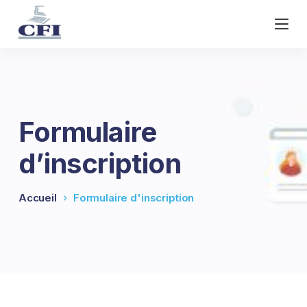
P
a
s
s
e
r
a
Formulaire
u
c
d’inscription
o
n
t
Accueil
Formulaire d'inscription
e
n
u