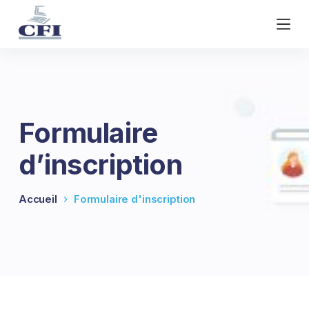
P
a
s
s
e
r
a
Formulaire
u
c
d’inscription
o
n
t
Accueil
Formulaire d'inscription
e
n
u