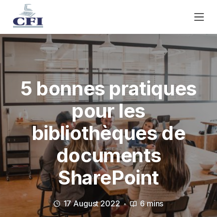
S
k
i
p
t
o
c
5 bonnes pratiques
o
n
pour les
t
bibliothèques de
e
n
documents
t
SharePoint
17 August 2022
6 mins