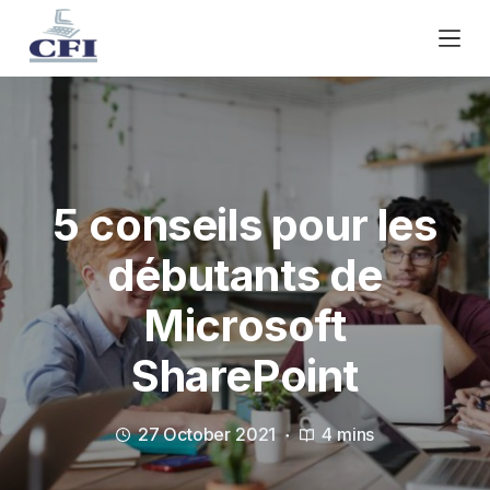
S
k
i
p
t
o
c
o
5 conseils pour les
n
débutants de
t
e
Microsoft
n
t
SharePoint
27 October 2021
4 mins