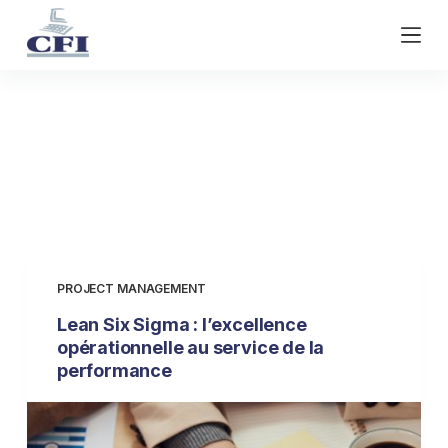
S
k
i
p
t
Category
Project
o
c
management
o
n
t
e
n
PROJECT MANAGEMENT
t
Lean Six Sigma : l’excellence
opérationnelle au service de la
performance