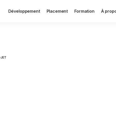
Développement
Placement
Formation
À prop
ge
OJET