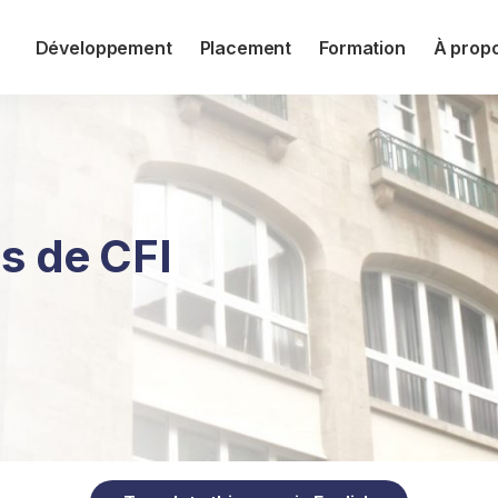
Développement
Placement
Formation
À prop
ns de CFI