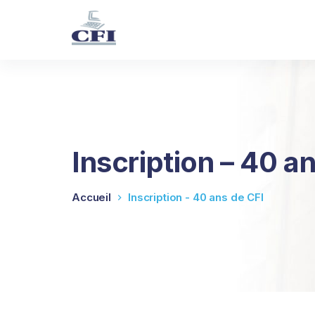
P
a
s
s
e
r
a
u
c
Inscription – 40 a
o
n
Accueil
Inscription - 40 ans de CFI
t
e
n
u