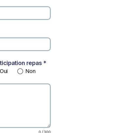
rticipation repas
*
Oui
Non
0 / 300