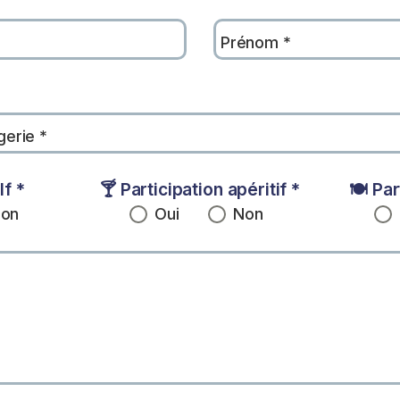
Prénom
*
gerie
*
olf
*
🍸 Participation apéritif
*
🍽️ Pa
on
Oui
Non