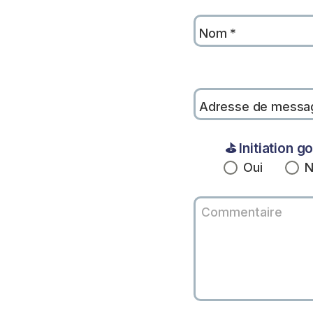
Nom
*
Adresse de messa
⛳ Initiation g
Oui
N