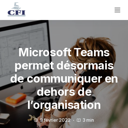
P
a
s
s
e
r
a
Microsoft Teams
u
c
permet désormais
o
de communiquer en
n
t
dehors de
e
n
l’organisation
u
9 février 2022
3 min