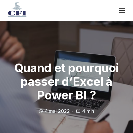
P
a
s
s
e
r
a
u
c
Quand et pourquoi
o
passer d’Excel à
n
t
Power BI ?
e
n
u
4 mai 2022
4 min