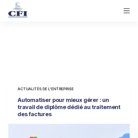
P
a
s
s
e
Catégorie
Actualités de
r
a
l’entreprise
u
c
o
n
t
ACTUALITÉS DE L'ENTREPRISE
e
Automatiser pour mieux gérer : un
n
travail de diplôme dédié au traitement
u
des factures