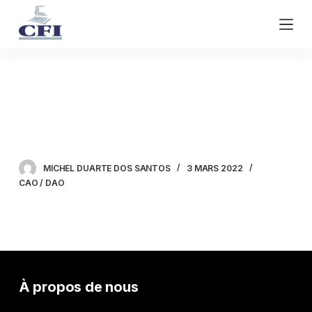
P
a
s
s
e
GIMP – Réaliser son album
r
a
photo
u
c
o
MICHEL DUARTE DOS SANTOS
3 MARS 2022
n
CAO / DAO
t
e
n
u
À propos de nous