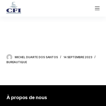
P
a
s
s
e
Microsoft Office Excel –
r
a
Graphiques 2
u
c
o
MICHEL DUARTE DOS SANTOS
14 SEPTEMBRE 2023
n
BUREAUTIQUE
t
e
n
u
À propos de nous